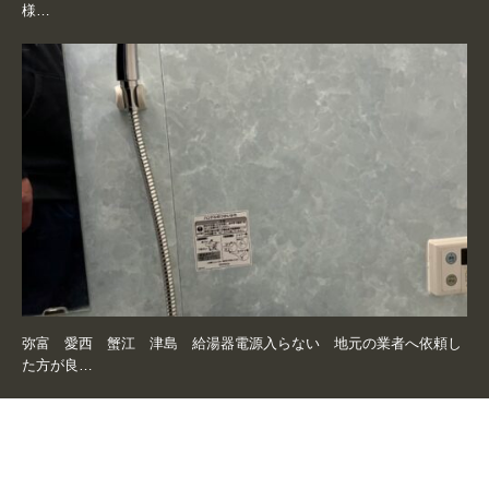
様…
弥富 愛西 蟹江 津島 給湯器電源入らない 地元の業者へ依頼し
た方が良…